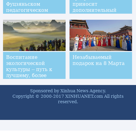
Фуцзяньском
приносит
педагогическом
дополнительный
университете
доход фермерам из
провинции Хэбэй
Воспитание
Незабываемый
экологической
подарок на 8 Марта
культуры -- путь к
лучшему, более
зеленому Китаю
Sponsored by Xinhua News Agency.
Copyright © 2000-2017 XINHUANET.com All rights
reserved.