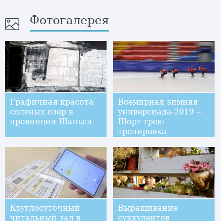
Фотогалерея
Графичная красота
Всемирная зимняя
соленых озер в
универсиада-2019 --
провинции Шаньси
Шорт-трек:
тренировка
китайской сборной
Круглосуточный
Выращивание
читальный зал в
суккулентов