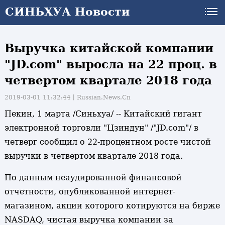
СИНЬХУА Новости
Выручка китайской компании
"JD.com" выросла на 22 проц. в
четвертом квартале 2018 года
2019-03-01 11:32:44丨
Russian.News.Cn
Пекин, 1 марта /Синьхуа/ -- Китайский гигант
электронной торговли "Цзиндун" /"JD.com"/ в
четверг сообщил о 22-процентном росте чистой
выручки в четвертом квартале 2018 года.
По данным неаудированной финансовой
отчетности, опубликованной интернет-
магазином, акции которого котируются на бирже
NASDAQ, чистая выручка компании за
и