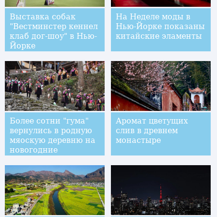
Выставка собак
На Неделе моды в
"Вестминстер кеннел
Нью-Йорке показаны
клаб дог-шоу" в Нью-
китайские эламенты
Йорке
Более сотни "гума"
Аромат цветущих
вернулись в родную
слив в древнем
мяоскую деревню на
монастыре
новогодние
праздники