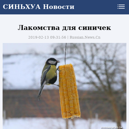
СИНЬХУА Новости
Лакомства для синичек
2019-02-13 09:31:56丨
Russian.News.Cn
и