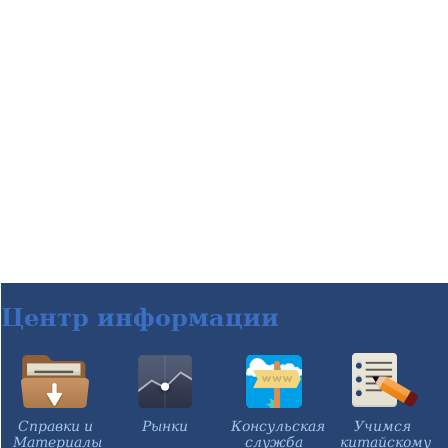
Центр информации
Справки и
Рынки
Консульская
Учимся
Материалы
служба
китайскому