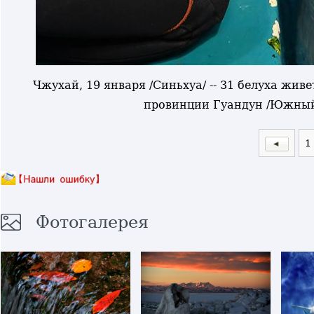
Чжухай, 19 января /Синьхуа/ -- 31 белуха жив
провинции Гуандун /Южный
1
Фотогалерея