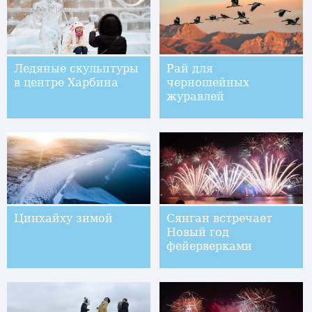
Ледяные скульптуры
Рай для
в центре Харбина
черношейных
журавлей
Цинхайху зимой
Сянган встречает
Новый год
фейерверками