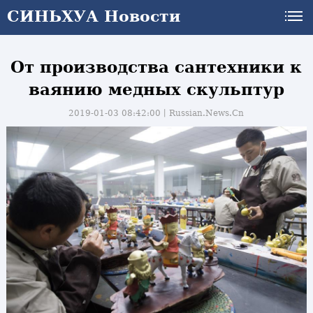
СИНЬХУА Новости
От производства сантехники к
ваянию медных скульптур
2019-01-03 08:42:00丨
Russian.News.Cn
и