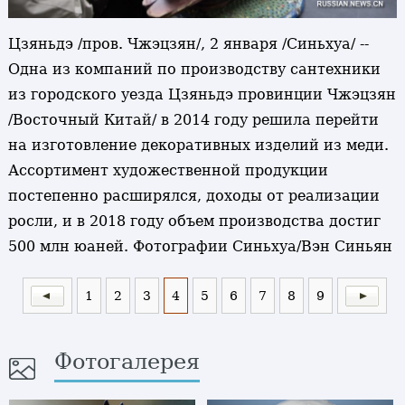
Цзяньдэ /пров. Чжэцзян/, 2 января /Синьхуа/ --
Одна из компаний по производству сантехники
из городского уезда Цзяньдэ провинции Чжэцзян
/Восточный Китай/ в 2014 году решила перейти
на изготовление декоративных изделий из меди.
Ассортимент художественной продукции
постепенно расширялся, доходы от реализации
росли, и в 2018 году объем производства достиг
500 млн юаней. Фотографии Синьхуа/Вэн Синьян
1
2
3
4
5
6
7
8
9
Фотогалерея