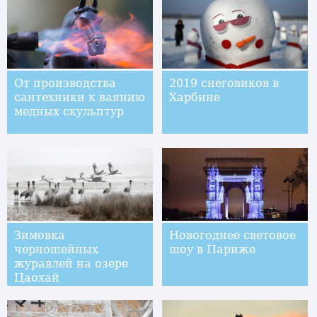
От производства
2019 снеговиков в
сантехники к ваянию
Харбине
медных скульптур
Зимовка
Новогоднее световое
черношейных
шоу в Париже
журавлей на озере
Цаохай