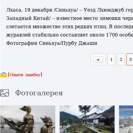
Лхаса, 19 декабря /Синьхуа/ -- Уезд Лхюнджуб г
Западный Китай/ -- известное место зимовки че
слетается множество этих редких птиц. В посл
журавлей стабильно составляет около 1700 особе
Фотографии Синьхуа/Пурбу Джаши
1
2
3
Фотогалерея