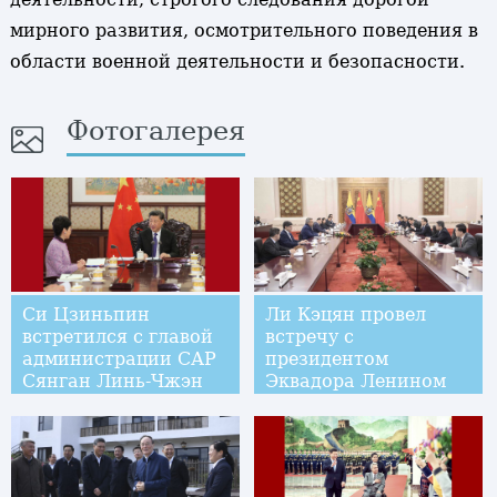
мирного развития, осмотрительного поведения в
области военной деятельности и безопасности.
Фотогалерея
Си Цзиньпин
Ли Кэцян провел
встретился с главой
встречу с
администрации САР
президентом
Сянган Линь-Чжэн
Эквадора Ленином
Юээ
Морено