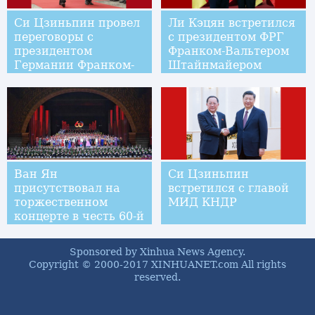
Си Цзиньпин провел
Ли Кэцян встретился
переговоры с
с президентом ФРГ
президентом
Франком-Вальтером
Германии Франком-
Штайнмайером
Вальтером
Штайнмайером
Ван Ян
Си Цзиньпин
присутствовал на
встретился с главой
торжественном
МИД КНДР
концерте в честь 60-й
годовщины
основания Гуанси-
Sponsored by Xinhua News Agency.
Чжуанского
Copyright © 2000-2017 XINHUANET.com All rights
автономного района
reserved.