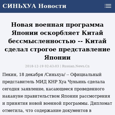
СИНЬХУА Новости
Новая военная программа
Японии оскорбляет Китай
бессмысленностью -- Китай
сделал строгое представление
Японии
2018-12-19 02:43:03丨
Russian.News.Cn
Пекин, 18 декабря /Синьхуа/ -- Официальный
представитель МИД КНР Хуа Чуньинь сделала
сегодня заявление, касающееся проведенного
накануне правительством Японии рассмотрения
и принятия новой военной программы. Дипломат
отметила, что содержание документов в
и