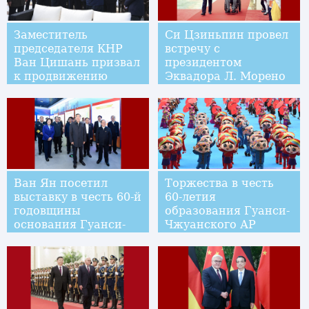
Заместитель
Си Цзиньпин провел
председателя КНР
встречу с
Ван Цишань призвал
президентом
к продвижению
Эквадора Л. Морено
реформ и открытости
Ван Ян посетил
Торжества в честь
выставку в честь 60-й
60-летия
годовщины
образования Гуанси-
основания Гуанси-
Чжуанского АР
Чжуанского
прошли в Наньнине
автономного района