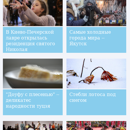
В Киево-Печерской
Самые холодные
лавре открылась
города мира --
резиденция cвятого
Якутск
Николая
"Доуфу с плесенью" --
Стебли лотоса под
деликатес
снегом
народности туцзя