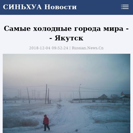
СИНЬХУА Новости
Самые холодные города мира -
- Якутск
2018-12-04 09:52:24丨
Russian.News.Cn
и