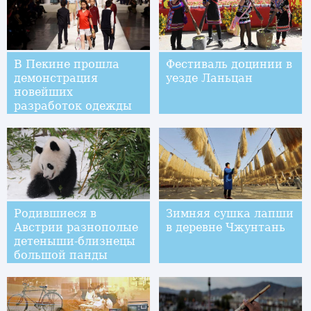
В Пекине прошла
Фестиваль доцинии в
демонстрация
уезде Ланьцан
новейших
разработок одежды
для школьников
Родившиеся в
Зимняя сушка лапши
Австрии разнополые
в деревне Чжунтань
детеныши-близнецы
большой панды
возвращаются в
Китай