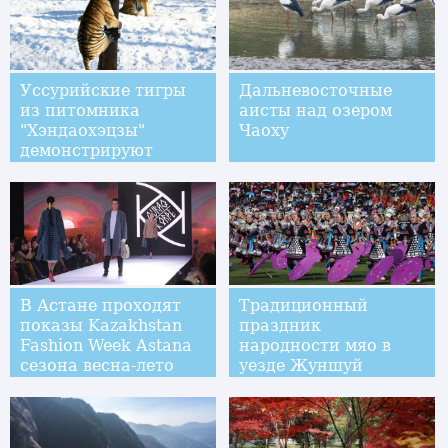
промыслов 2018
Уссурийские тигры
Дальневосточные
из питомника
аисты над озером
"Хэндаохэцзы"
Чаоху
демонстрируют
мастерство лазания
по деревьям
В Астане проходят
Традиционный
показы Kazakhstan
праздник
Fashion Week Astana
народности мяо в
сезона весна-лето
уезде Жуншуй
2019