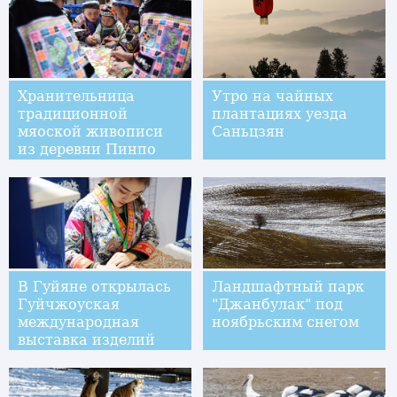
Хранительница
Утро на чайных
традиционной
плантациях уезда
мяоской живописи
Саньцзян
из деревни Пинпо
В Гуйяне открылась
Ландшафтный парк
Гуйчжоуская
"Джанбулак" под
международная
ноябрьским снегом
выставка изделий
национальных и
народных
художественных