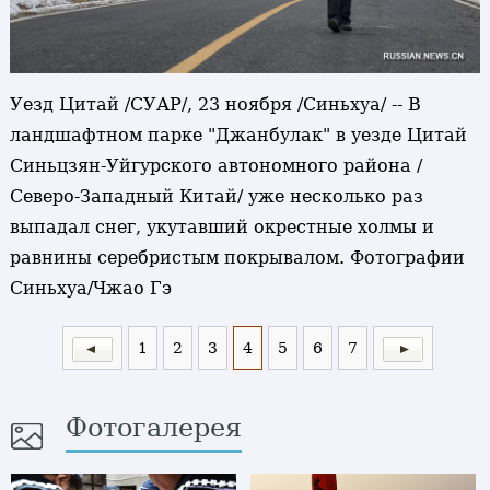
Уезд Цитай /СУАР/, 23 ноября /Синьхуа/ -- В
ландшафтном парке "Джанбулак" в уезде Цитай
Синьцзян-Уйгурского автономного района /
Северо-Западный Китай/ уже несколько раз
выпадал снег, укутавший окрестные холмы и
равнины серебристым покрывалом. Фотографии
Синьхуа/Чжао Гэ
1
2
3
4
5
6
7
Фотогалерея