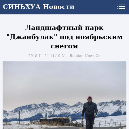
СИНЬХУА Новости
Ландшафтный парк
"Джанбулак" под ноябрьским
снегом
2018-11-24 11:10:31丨
Russian.News.Cn
и