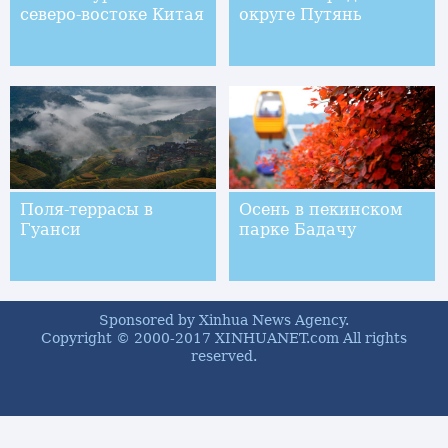
северо-востоке Китая
округе Путянь
Поля-террасы в
Осень в пекинском
Гуанси
парке Бадачу
Sponsored by Xinhua News Agency.
Copyright © 2000-2017 XINHUANET.com All rights
reserved.