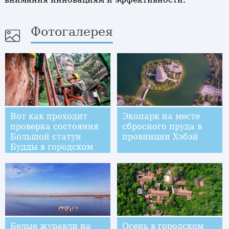
Фотогалерея
Вот как проходит
Экопарк на месте
проверка состояния
сбросного пруда в
Большой статуи
провинции Хэбэй
Будды в городском
округе Лэшань
Белые журавли на
Осень в городском