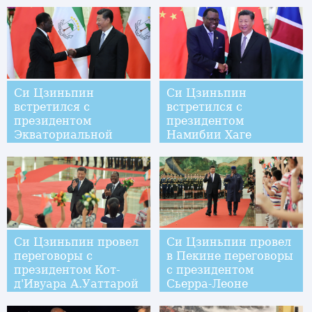
Си Цзиньпин
Си Цзиньпин
встретился с
встретился с
президентом
президентом
Экваториальной
Намибии Хаге
Гвинеи Теодоро
Гейнгобом
Обиангом Нгемой
Мбасого
Си Цзиньпин провел
Си Цзиньпин провел
переговоры с
в Пекине переговоры
президентом Кот-
с президентом
д'Ивуара А.Уаттарой
Сьерра-Леоне