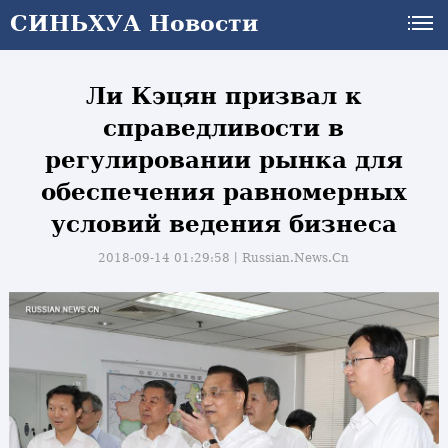
СИНЬХУА Новости
Ли Кэцян призвал к
справедливости в
регулировании рынка для
обеспечения равномерных
условий ведения бизнеса
2018-09-14 01:29:58丨
Russian.News.Cn
и