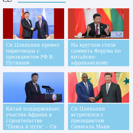
Си Цзиньпин провел
На круглом столе
переговоры с
саммита Форума по
президентом РФ В.
китайско-
Путиным
африканскому
сотрудничеству были
приняты Пекинская
декларация и
Пекинский план
действий
Китай поддерживает
Си Цзиньпин
участие Африки в
встретился с
строительстве
президентом
"Пояса и пути" -- Си
Сенегала Маки
Цзиньпин
Салем