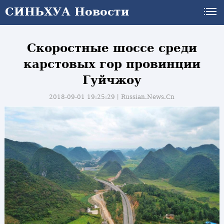
СИНЬХУА Новости
Скоростные шоссе среди
карстовых гор провинции
Гуйчжоу
2018-09-01 19:25:29丨
Russian.News.Cn
и