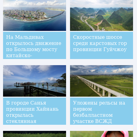
На Мальдивах
Скоростные шоссе
открылось движение
среди карстовых гор
по Большому мосту
провинции Гуйчжоу
китайско-
мальдивской дружбы
В городе Санья
Уложены рельсы на
провинции Хайнань
первом
открылась
безбалластном
стеклянная
участке ВСЖД
смотровая площадка
Наньчан -- Ганьчжоу
с видом на море