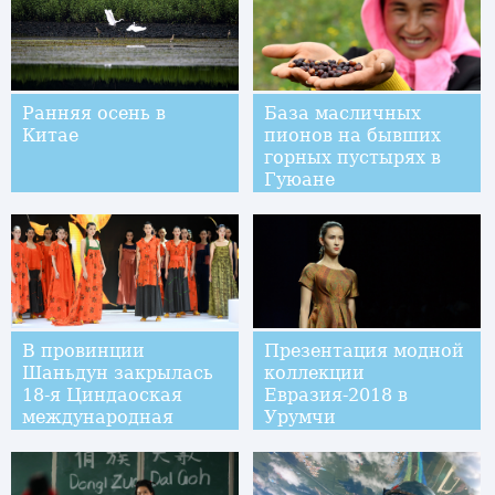
Ранняя осень в
База масличных
Китае
пионов на бывших
горных пустырях в
Гуюане
В провинции
Презентация модной
Шаньдун закрылась
коллекции
18-я Циндаоская
Евразия-2018 в
международная
Урумчи
неделя моды