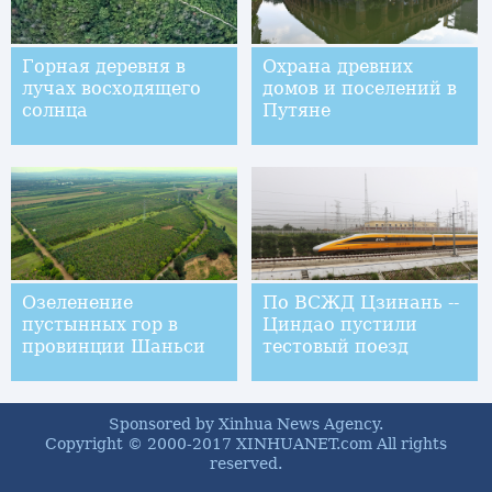
Горная деревня в
Охрана древних
лучах восходящего
домов и поселений в
солнца
Путяне
Озеленение
По ВСЖД Цзинань --
пустынных гор в
Циндао пустили
провинции Шаньси
тестовый поезд
Sponsored by Xinhua News Agency.
Copyright © 2000-2017 XINHUANET.com All rights
reserved.