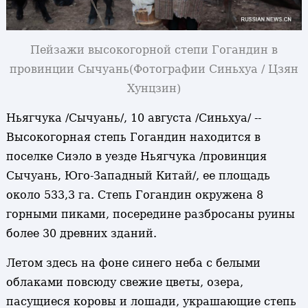
Пейзажи высокогорной степи Гогандин в
провинции Сычуань
(Фотографии Синьхуа / Цзян
Хунцзин)
Ньягчука /Сычуань/, 10 августа /Синьхуа/ --
Высокогорная степь Гогандин находится в
поселке Сиэло в уезде Ньягчука /провинция
Сычуань, Юго-Западный Китай/, ее площадь
около 533,3 га. Степь Гогандин окружена 8
горными пиками, посередине разбросаны руины
более 30 древних зданий.
Летом здесь на фоне синего неба с белыми
облаками повсюду свежие цветы, озера,
пасущиеся коровы и лошади, украшающие степь