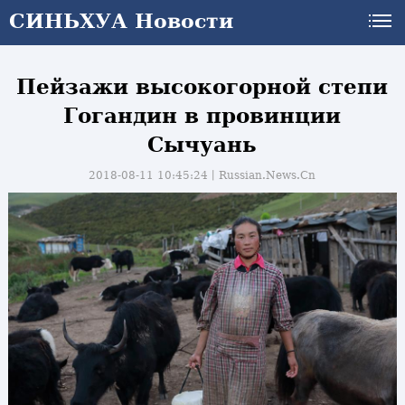
СИНЬХУА Новости
Пейзажи высокогорной степи
Гогандин в провинции
Сычуань
2018-08-11 10:45:24丨
Russian.News.Cn
и