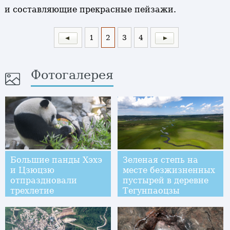
и составляющие прекрасные пейзажи.
1
2
3
4
Фотогалерея
Большие панды Хэхэ
Зеленая степь на
и Цзюцзю
месте безжизненных
отпраздновали
пустырей в деревне
трехлетие
Тегунпаоцзы