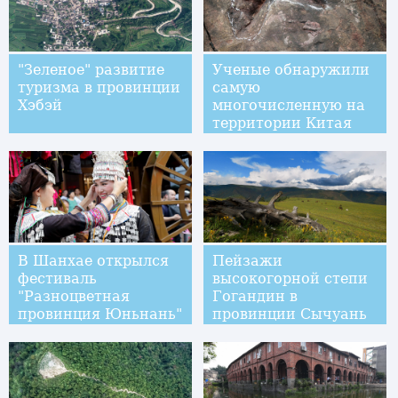
"Зеленое" развитие
Ученые обнаружили
туризма в провинции
самую
Хэбэй
многочисленную на
территории Китая
группу окаменелых
следов зауроподов
раннего юрского
периода
В Шанхае открылся
Пейзажи
фестиваль
высокогорной степи
"Разноцветная
Гогандин в
провинция Юньнань"
провинции Сычуань