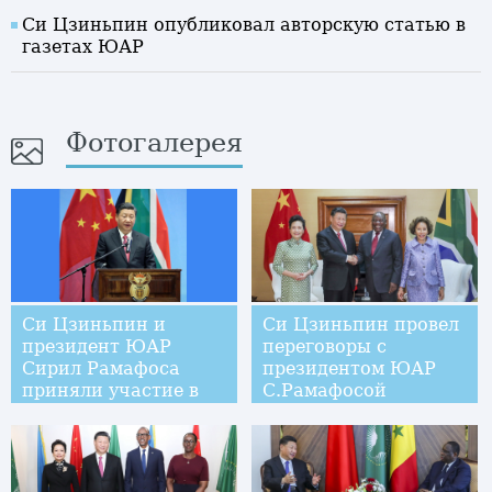
Си Цзиньпин опубликовал авторскую статью в
газетах ЮАР
Фотогалерея
Си Цзиньпин и
Си Цзиньпин провел
президент ЮАР
переговоры с
Сирил Рамафоса
президентом ЮАР
приняли участие в
С.Рамафосой
церемонии открытия
высокоуровневого
диалога ученых КНР
и ЮАР