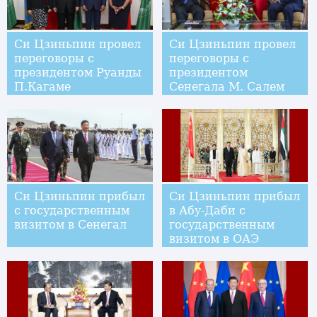
Си Цзиньпин провел
Си Цзиньпин провел
переговоры с
переговоры с
президентом Руанды
президентом
П.Кагаме
Сенегала М. Салем
Си Цзиньпин прибыл
Си Цзиньпин прибыл
с государственным
в Абу-Даби с
визитом в Сенегал
государственным
визитом в ОАЭ