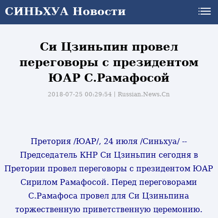
СИНЬХУА Новости
Си Цзиньпин провел
переговоры с президентом
ЮАР С.Рамафосой
2018-07-25 00:29:54丨
Russian.News.Cn
Претория /ЮАР/, 24 июля /Синьхуа/ --
Председатель КНР Си Цзиньпин сегодня в
Претории провел переговоры с президентом ЮАР
Сирилом Рамафосой. Перед переговорами
С.Рамафоса провел для Си Цзиньпина
торжественную приветственную церемонию.
и