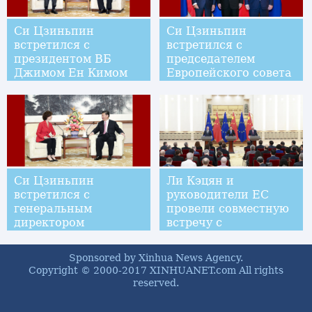
Си Цзиньпин
Си Цзиньпин
встретился с
встретился с
президентом ВБ
председателем
Джимом Ен Кимом
Европейского совета
Д.Туском и
председателем
Еврокомиссии Ж.-
К.Юнкером
Си Цзиньпин
Ли Кэцян и
встретился с
руководители ЕС
генеральным
провели совместную
директором
встречу с
ЮНЕСКО О.Азулай
журналистами
Sponsored by Xinhua News Agency.
Copyright © 2000-2017 XINHUANET.com All rights
reserved.