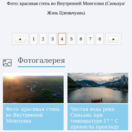
Фото: красивая степь во Внутренней Монголии (Синьхуа/
Жэнь Цзюяьчуань
)
1
2
3
4
5
6
7
8
Фотогалерея
Фото: красивая степь
Чистая вода реки
во Внутренней
Синьань при
Монголии
температуре 17 ° C
принесла прохладу