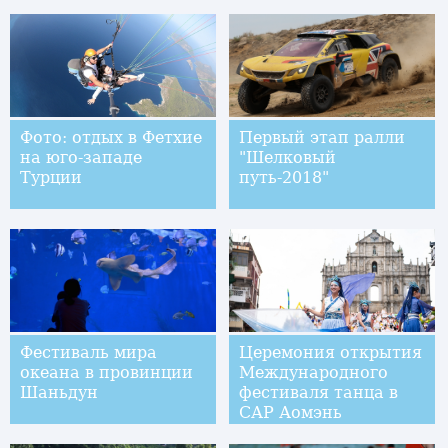
горожанам и
туристам города
Цзяньдэ
Фото: отдых в Фетхие
Первый этап ралли
на юго-западе
"Шелковый
Турции
путь-2018"
Фестиваль мира
Церемония открытия
океана в провинции
Международного
Шаньдун
фестиваля танца в
САР Аомэнь