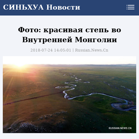
СИНЬХУА Новости
Фото: красивая степь во
Внутренней Монголии
2018-07-24 14:05:01丨
Russian.News.Cn
и