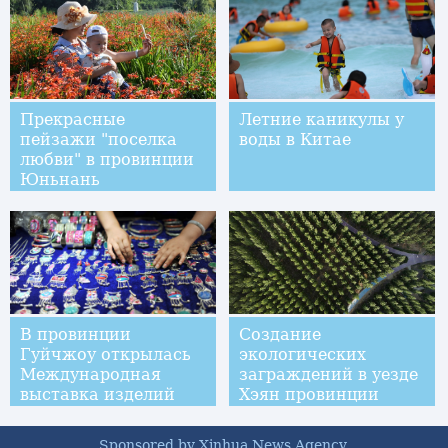
Прекрасные
Летние каникулы у
пейзажи "поселка
воды в Китае
любви" в провинции
Юньнань
В провинции
Создание
Гуйчжоу открылась
экологических
Международная
заграждений в уезде
выставка изделий
Хэян провинции
народных
Шэньси
художественных
Sponsored by Xinhua News Agency.