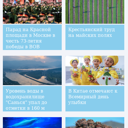
Парад на Красной
Крестьянский труд
площади в Москве в
на майских полях
честь 73-летия
победы в ВОВ
Уровень воды в
В Китае отмечают к
водохранилище
Всемирный день
"Санься" упал до
улыбки
отметки в 160 м