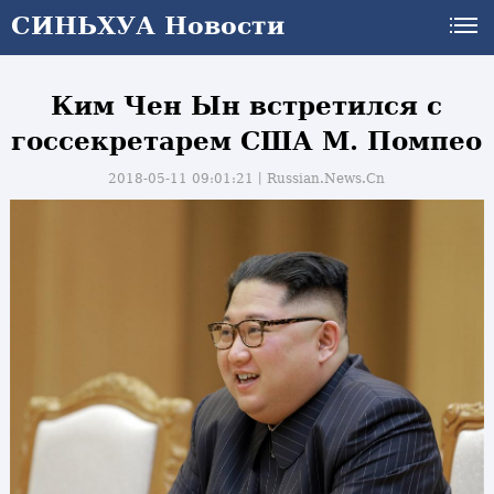
СИНЬХУА Новости
Ким Чен Ын встретился с
госсекретарем США М. Помпео
2018-05-11 09:01:21丨
Russian.News.Cn
и