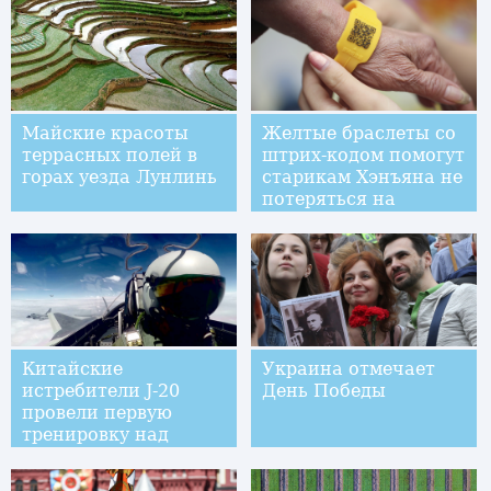
Майские красоты
Желтые браслеты со
террасных полей в
штрих-кодом помогут
горах уезда Лунлинь
старикам Хэнъяна не
потеряться на
улицах города
Китайские
Украина отмечает
истребители J-20
День Победы
провели первую
тренировку над
морем