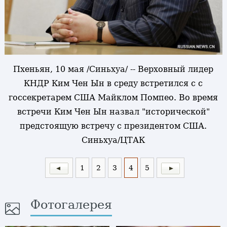
Пхеньян, 10 мая /Синьхуа/ -- Верховный лидер
КНДР Ким Чен Ын в среду встретился с с
госсекретарем США Майклом Помпео. Во время
встречи Ким Чен Ын назвал "исторической"
предстоящую встречу с президентом США.
Синьхуа/ЦТАК
1
2
3
4
5
Фотогалерея