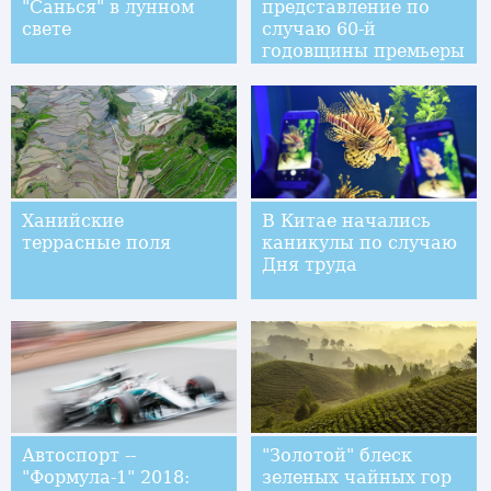
"Санься" в лунном
представление по
свете
случаю 60-й
годовщины премьеры
в Китае балета
"Лебединое озеро"
Ханийские
В Китае начались
террасные поля
каникулы по случаю
Дня труда
Автоспорт --
"Золотой" блеск
"Формула-1" 2018:
зеленых чайных гор