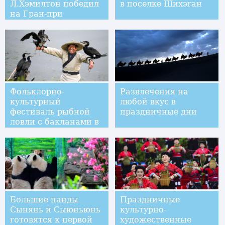
Л.Хэмилтон победил
в поселке Шихэган
на Гран-при
Азербайджана
Фольклорно-
Развлечения на
культурный
любой вкус в
фестиваль рыбной
праздничные дни
ловли с бакланами в
поселке Куайгоу
Большие панды
Праздничные
Сынянь и Сыюньюнь
культурно-
готовятся к первой
художественные