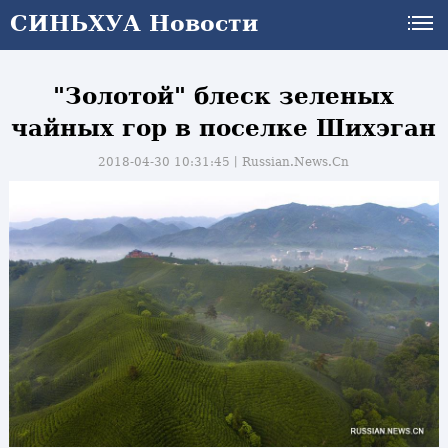
СИНЬХУА Новости
"Золотой" блеск зеленых
чайных гор в поселке Шихэган
2018-04-30 10:31:45丨
Russian.News.Cn
и