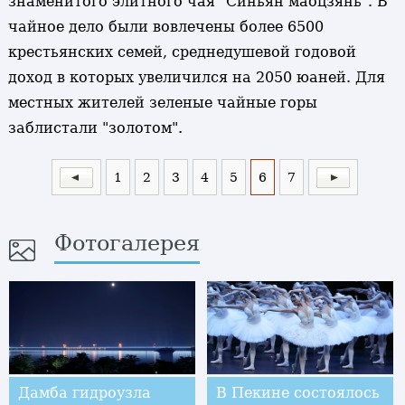
знаменитого элитного чая "Синьян маоцзянь". В
чайное дело были вовлечены более 6500
крестьянских семей, среднедушевой годовой
доход в которых увеличился на 2050 юаней. Для
местных жителей зеленые чайные горы
заблистали "золотом".
1
2
3
4
5
6
7
Фотогалерея
Дамба гидроузла
В Пекине состоялось