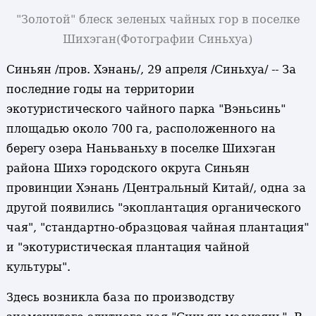
"Золотой" блеск зеленых чайных гор в поселке
Шихэган
(Фотографии Синьхуа)
Синьян /пров. Хэнань/, 29 апреля /Синьхуа/ -- За
последние годы на территории
экотуристического чайного парка "Вэньсинь"
площадью около 700 га, расположенного на
берегу озера Наньваньху в поселке Шихэган
района Шихэ городского округа Синьян
провинции Хэнань /Центральный Китай/, одна за
другой появились "экоплантация органического
чая", "стандартно-образцовая чайная плантация"
и "экотуристическая плантация чайной
культуры".
Здесь возникла база по производству