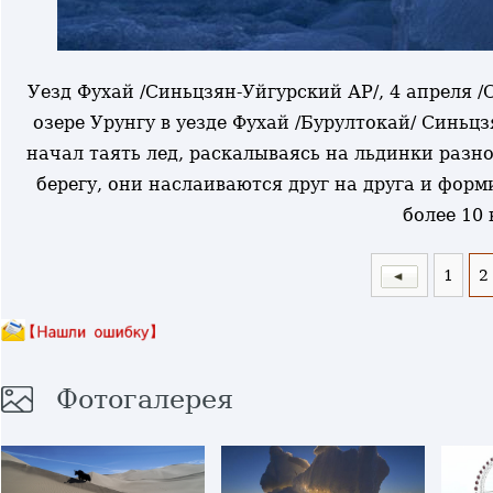
Уезд Фухай /Синьцзян-Уйгурский АР/, 4 апреля /
озере Урунгу в уезде Фухай /Бурултокай/ Синьц
начал таять лед, раскалываясь на льдинки разн
берегу, они наслаиваются друг на друга и фор
более 10 
1
2
Фотогалерея