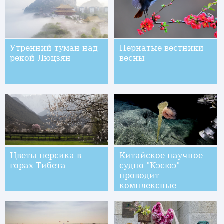
Утренний туман над
Пернатые вестники
рекой Люцзян
весны
Цветы персика в
Китайское научное
горах Тибета
судно "Кэсюэ"
проводит
комплексные
исследования
подводных гор
Магеллана