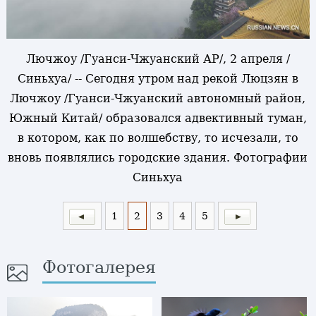
Лючжоу /Гуанси-Чжуанский АР/, 2 апреля /
Синьхуа/ -- Сегодня утром над рекой Люцзян в
Лючжоу /Гуанси-Чжуанский автономный район,
Южный Китай/ образовался адвективный туман,
в котором, как по волшебству, то исчезали, то
вновь появлялись городские здания. Фотографии
Синьхуа
1
2
3
4
5
Фотогалерея