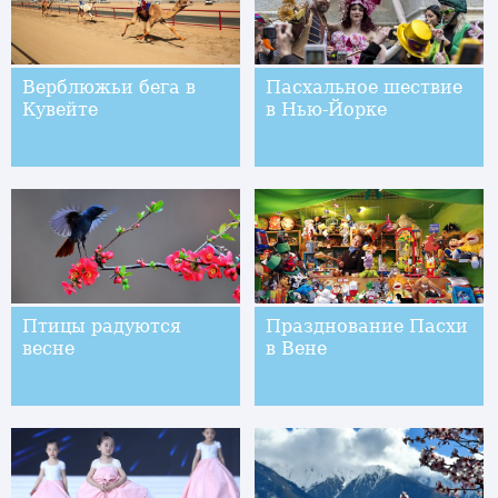
Верблюжьи бега в
Пасхальное шествие
Кувейте
в Нью-Йорке
Птицы радуются
Празднование Пасхи
весне
в Вене