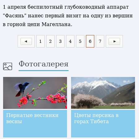
1 апреля беспилотный глубоководный аппарат
"Фасянь" нанес первый визит на одну из вершин
в горной цепи Магеллана.
1
2
3
4
5
6
7
Фотогалерея
Пернатые вестники
Цветы персика в
весны
горах Тибета