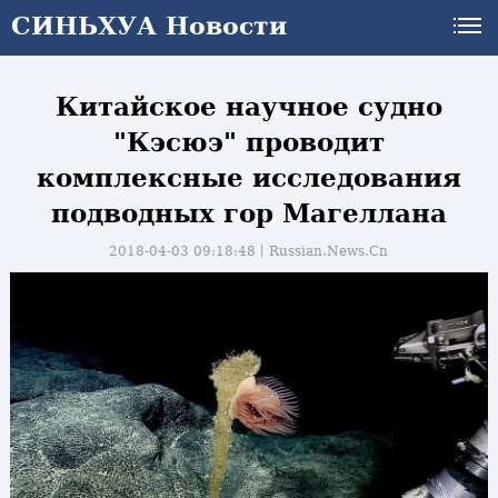
СИНЬХУА Новости
Китайское научное судно
"Кэсюэ" проводит
комплексные исследования
подводных гор Магеллана
2018-04-03 09:18:48丨
Russian.News.Cn
и