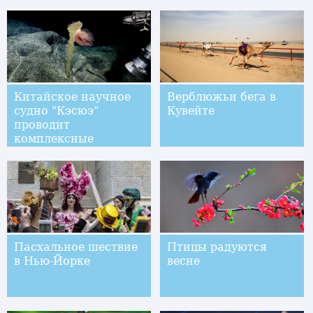
Китайское научное
Верблюжьи бега в
судно "Кэсюэ"
Кувейте
проводит
комплексные
исследования
подводных гор
Магеллана
Пасхальное шествие
Птицы радуются
в Нью-Йорке
весне