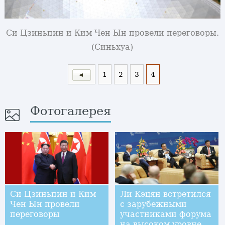
Си Цзиньпин и Ким Чен Ын провели переговоры.
(Синьхуа)
1
2
3
4
Фотогалерея
Си Цзиньпин и Ким
Ли Кэцян встретился
Чен Ын провели
с зарубежными
переговоры
участниками форума
на высоком уровне