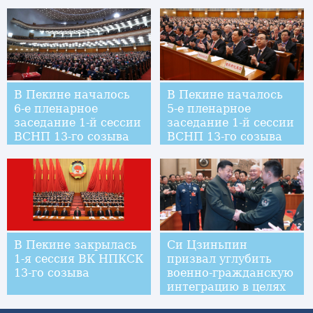
го созыва
В Пекине началось
В Пекине началось
6-е пленарное
5-е пленарное
заседание 1-й сессии
заседание 1-й сессии
ВСНП 13-го созыва
ВСНП 13-го созыва
В Пекине закрылась
Си Цзиньпин
1-я сессия ВК НПКСК
призвал углубить
13-го созыва
военно-гражданскую
интеграцию в целях
осуществления