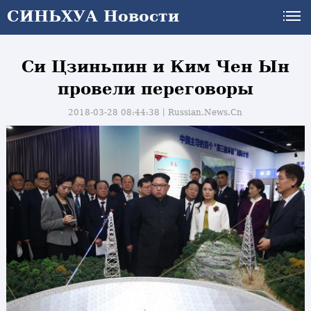
СИНЬХУА Новости
Си Цзиньпин и Ким Чен Ын
провели переговоры
2018-03-28 08:44:38丨
Russian.News.Cn
и