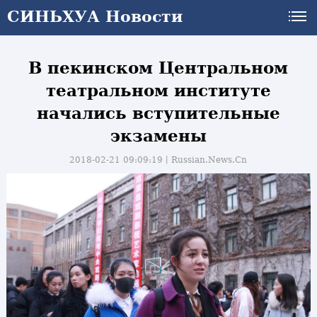
СИНЬХУА Новости
В пекинском Центральном
театральном институте
начались вступительные
экзамены
2018-02-21 09:09:19丨
Russian.News.Cn
и