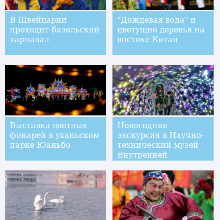
В Швейцарии
"Дождевая вода" и
проходит базельский
цветущие деревья на
карнавал
востоке Китая
Выставка цветных
Новогодняя
фонарей в уханьском
экскурсия в Научно-
парке Юаньбо
технический музей
Внутренней
Монголии