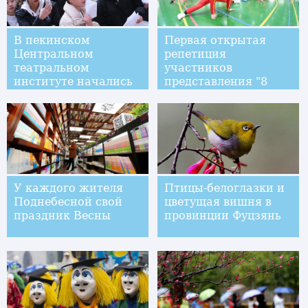
В пекинском
Первая открытая
Центральном
репетиция
театральном
участников
институте начались
представления "8
вступительные
минут в Пекине"
экзамены
У каждого жителя
Птицы-белоглазки и
Поднебесной свой
цветущая вишня в
праздник Весны
провинции Фуцзянь