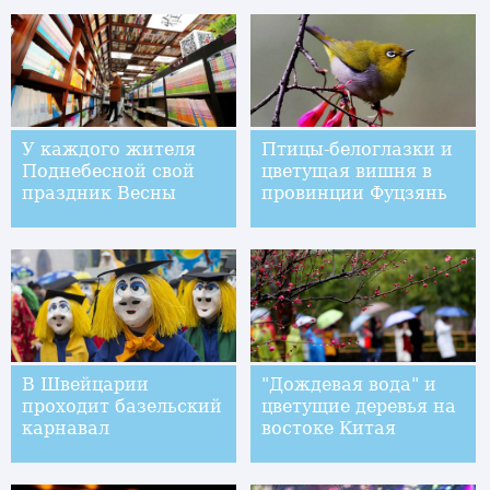
вступительные
минут в Пекине"
экзамены
У каждого жителя
Птицы-белоглазки и
Поднебесной свой
цветущая вишня в
праздник Весны
провинции Фуцзянь
В Швейцарии
"Дождевая вода" и
проходит базельский
цветущие деревья на
карнавал
востоке Китая