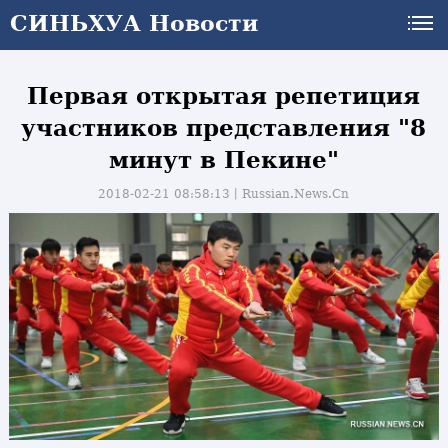
СИНЬХУА Новости
Первая открытая репетиция
участников представления "8
минут в Пекине"
2018-02-21 08:58:13丨
Russian.News.Cn
и