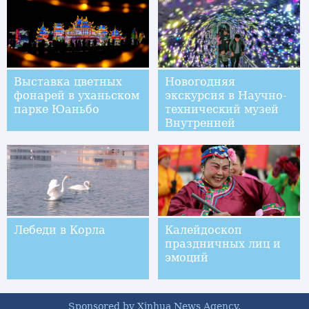
Выставка цветных
Новогодняя
фонарей в уханьском
экскурсия в Научно-
парке Юаньбо
технический музей
Внутренней
Монголии
Лебеди в Корла
Калейдоскоп
праздничных лиц и
эмоций
Sponsored by Xinhua News Agency.