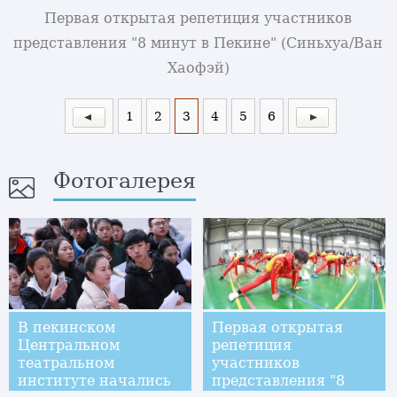
Первая открытая репетиция участников
представления "8 минут в Пекине" (Синьхуа/Ван
Хаофэй)
1
2
3
4
5
6
Фотогалерея
В пекинском
Первая открытая
Центральном
репетиция
театральном
участников
институте начались
представления "8