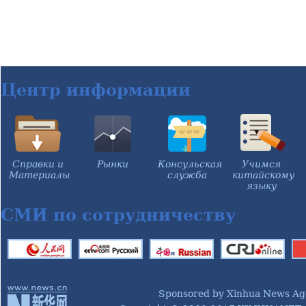
Центр информации
Справки и
Рынки
Консульская
Учимся
Материалы
служба
китайскому
языку
СМИ по сотрудничеству
Sponsored by Xinhua News Ag