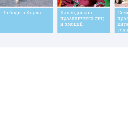
Лебеди в Корла
Калейдоскоп
Сем
праздничных лиц
пра
и эмоций
кит
год