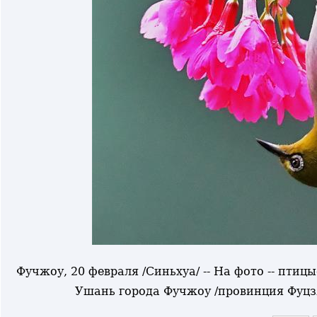
Фучжоу, 20 февраля /Синьхуа/ -- На фото -- пти
Ушань города Фучжоу /провинция Фуцз