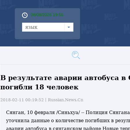
08/08/2026 19:56
язык
В результате аварии автобуса в
погибли 18 человек
2018-02-11 00:19:52丨
Russian.News.Cn
Сянган, 10 февраля /Синьхуа/ -- Полиция Сянган
уточнила данные о количестве погибших в резул
аварии автобуса в сянганском районе Новые терр