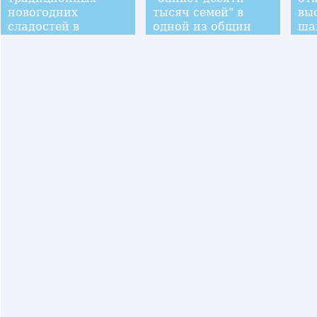
новогодних
тысяч семей" в
вы
сладостей в
одной из общин
ша
деревне Шаофу
Уханя
ци