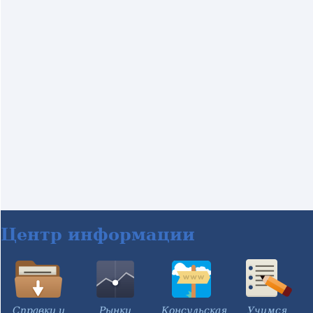
Центр информации
Справки и
Рынки
Консульская
Учимся