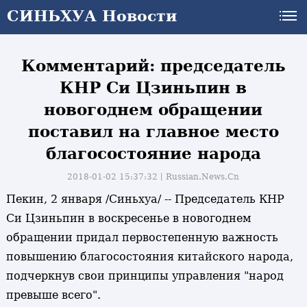
СИНЬХУА Новости
Комментарий: председатель
КНР Си Цзиньпин в
новогоднем обращении
поставил на главное место
благосостояние народа
2018-01-02 15:37:32丨
Russian.News.Cn
Пекин, 2 января /Синьхуа/ -- Председатель КНР
Си Цзиньпин в воскресенье в новогоднем
обращении придал первостепенную важность
повышению благосостояния китайского народа,
подчеркнув свои принципы управления "народ
превыше всего".
и