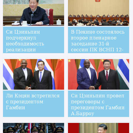
Си Цзиньпин
В Пекине состоялось
подчеркнул
второе пленарное
необходимость
заседание 31-й
реализации
сессии ПК ВСНП 12-
основных задач 19-го
го созыва
съезда КПК и
сплоченности
высшего руководства
Ли Кэцян встретился
Си Цзиньпин провел
с президентом
переговоры с
Гамбии
президентом Гамбии
А.Барроу