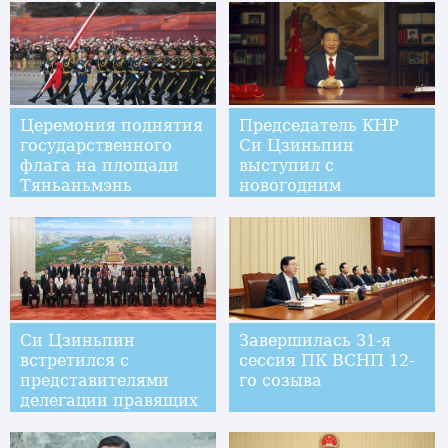
Церемония поднятия
Председатель КНР
государственного
Си Цзиньпин
флага на площади
выступил с
Тяньаньмэнь
новогодним
впервые проведена
обращением
НОАК
Си Цзиньпин
Завершилась 31-я
встретился с
сессия ПК ВСНП 12-
представителями
го созыва
делегации правящих
партий Японии