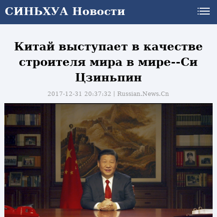
СИНЬХУА Новости
Китай выступает в качестве
строителя мира в мире--Си
Цзиньпин
2017-12-31 20:37:32丨
Russian.News.Cn
и