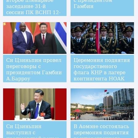
второе пленарное
с президентом
заседание 31-й
Гамбии
сессии ПК ВСНП 12-
го созыва
Си Цзиньпин провел
Церемония поднятия
переговоры с
государственого
президентом Гамбии
флага КНР в лагере
А.Барроу
контингента НОАК
по случаю 18-летия
восстановления
суверенитета Китая
над Аомэнем
Си Цзиньпин
В Аомэне состоялась
выступил с
церемония поднятия