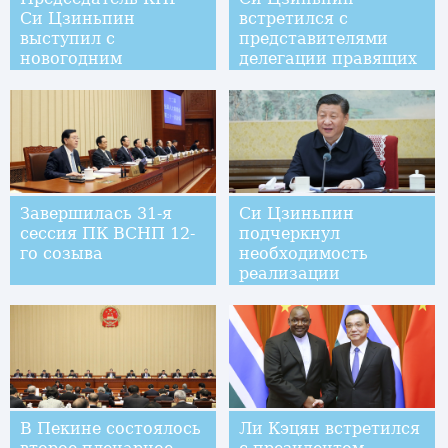
Си Цзиньпин
встретился с
выступил с
представителями
новогодним
делегации правящих
обращением
партий Японии
Завершилась 31-я
Си Цзиньпин
сессия ПК ВСНП 12-
подчеркнул
го созыва
необходимость
реализации
основных задач 19-го
съезда КПК и
сплоченности
высшего руководства
В Пекине состоялось
Ли Кэцян встретился