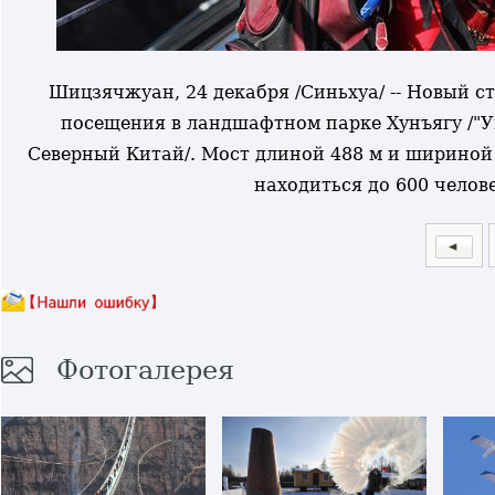
Шицзячжуан, 24 декабря /Синьхуа/ -- Новый 
посещения в ландшафтном парке Хунъягу /"У
Северный Китай/. Мост длиной 488 м и шириной 
находиться до 600 чело
Фотогалерея