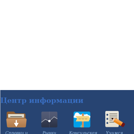
Центр информации
Справки и
Рынки
Консульская
Учимся