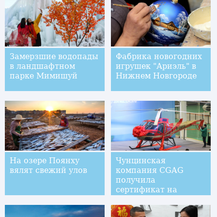
Замерзшие водопады
Фабрика новогодних
в ландшафтном
игрушек "Ариэль" в
парке Мимишуй
Нижнем Новгороде
На озере Поянху
Чунцинская
вялят свежий улов
компания CGAG
получила
сертификат на
производство
вертолетов