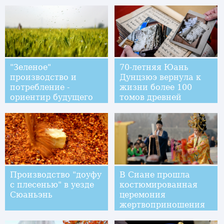
"Зеленое"
70-летняя Юань
производство и
Дунцзюэ вернула к
потребление -
жизни более 100
ориентир будущего
томов древней
развития КНР
литературы
Производство "доуфу
В Сиане прошла
с плесенью" в уезде
костюмированная
Сюаньэнь
церемония
жертвоприношения
Небу