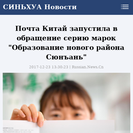
СИНЬХУА Новости
Почта Китай запустила в
обращение серию марок
"Образование нового района
Сюнъань"
2017-12-23 13:30:23丨
Russian.News.Cn
и