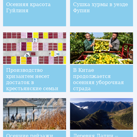
Осенняя красота
Сушка хурмы в уезде
Гуйлиня
Фупин
Производство
В Китае
хризантем несет
продолжается
достаток в
осенняя уборочная
крестьянские семьи
страда
уезда Синтай
Осенние пейзажи
Деревня Дапин --