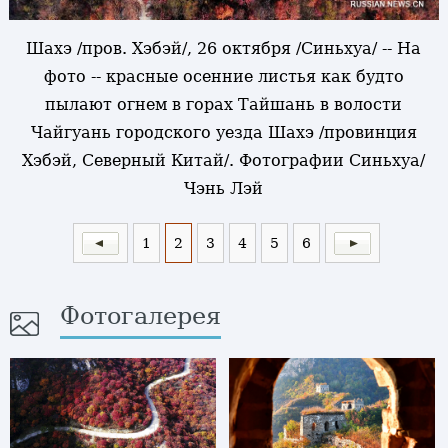
Шахэ /пров. Хэбэй/, 26 октября /Синьхуа/ -- На
фото -- красные осенние листья как будто
пылают огнем в горах Тайшань в волости
Чайгуань городского уезда Шахэ /провинция
Хэбэй, Северный Китай/. Фотографии Синьхуа/
Чэнь Лэй
1
2
3
4
5
6
Фотогалерея