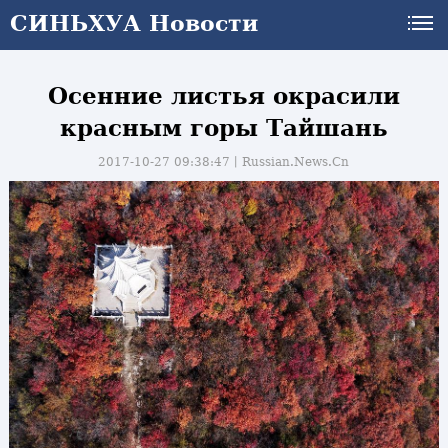
СИНЬХУА Новости
Осенние листья окрасили
красным горы Тайшань
2017-10-27 09:38:47丨
Russian.News.Cn
и