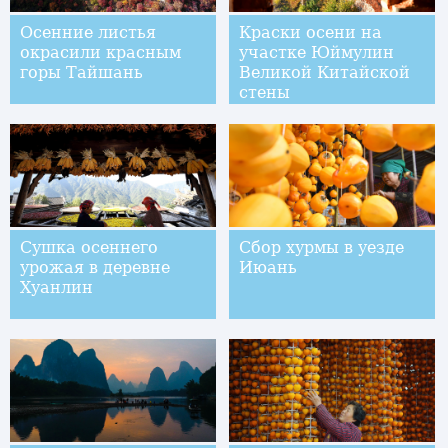
Осенние листья
Краски осени на
окрасили красным
участке Юймулин
горы Тайшань
Великой Китайской
стены
Сушка осеннего
Сбор хурмы в уезде
урожая в деревне
Июань
Хуанлин