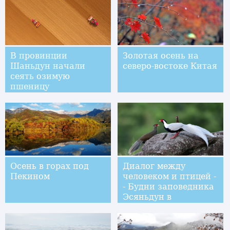
В провинции
Золотая осень на
Шаньдун начали
северо-востоке Китая
сеять озимую
пшеницу
Осень в горах под
Диалог между
Пекином
человеком и птицей -
- Будни заповедника
Эсяньдун в
провинции Фуцзянь