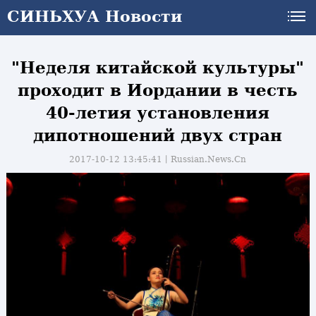
СИНЬХУА Новости
"Неделя китайской культуры"
проходит в Иордании в честь
40-летия установления
дипотношений двух стран
2017-10-12 13:45:41丨
Russian.News.Cn
и