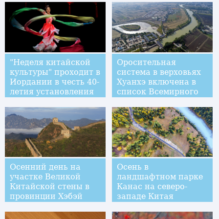
"Неделя китайской
Оросительная
культуры" проходит в
система в верховьях
Иордании в честь 40-
Хуанхэ включена в
летия установления
список Всемирного
дипотношений двух
наследия МКИД
стран
Осенний день на
Осень в
участке Великой
ландшафтном парке
Китайской стены в
Канас на северо-
провинции Хэбэй
западе Китая