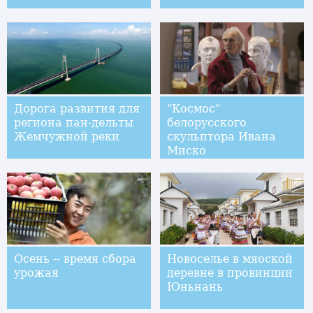
Дорога развития для
"Космос"
региона пан-дельты
белорусского
Жемчужной реки
скульптора Ивана
Миско
Осень -- время сбора
Новоселье в мяоской
урожая
деревне в провинции
Юньнань