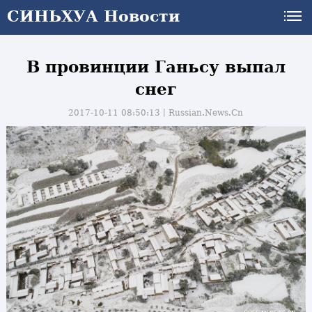
СИНЬХУА Новости
В провинции Ганьсу выпал
снег
2017-10-11 08:50:13丨
Russian.News.Cn
и