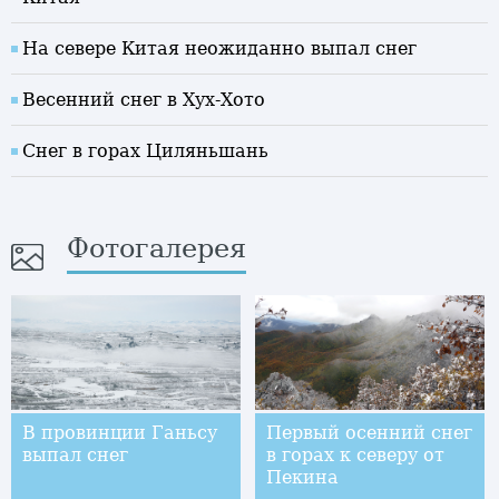
На севере Китая неожиданно выпал снег
Весенний снег в Хух-Хото
Снег в горах Циляньшань
Фотогалерея
В провинции Ганьсу
Первый осенний снег
выпал снег
в горах к северу от
Пекина