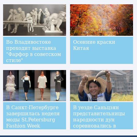
Во Владивостоке
Осенние краски
проходит выставка
Китая
"Фарфор в советском
стиле"
В Санкт-Петербурге
В уезде Саньцзян
завершилась неделя
представительницы
моды St.Petersburg
народности дун
Fashion Week
соревновались в
ручной рыбной ловле