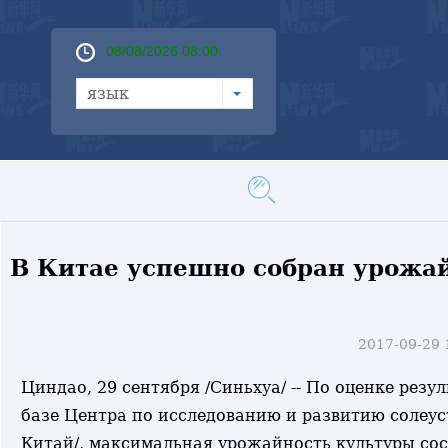
08/08/2026 08:00
язык
В Китае успешно собран урожа
2017-09-29
Циндао, 29 сентября /Синьхуа/ -- По оценке рез
базе Центра по исследованию и развитию солеус
Китай/, максимальная урожайность культуры состав