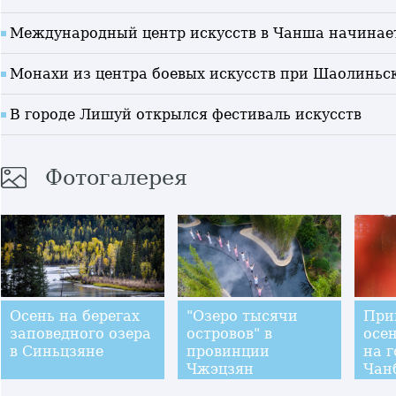
Международный центр искусств в Чанша начинает
Монахи из центра боевых искусств при Шаолиньск
В городе Лишуй открылся фестиваль искусств
Фотогалерея
Осень на берегах
"Озеро тысячи
При
заповедного озера
островов" в
осе
в Синьцзяне
провинции
на г
Чжэцзян
Чан
превратилось в