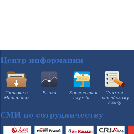
Центр информации
Справки и
Рынки
Консульская
Учимся
Материалы
служба
китайскому
языку
СМИ по сотрудничеству