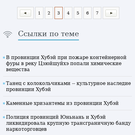
1
2
3
4
5
6
7
Ссылки по теме
В провинции Хубэй при пожаре контейнерной
фуры в реку Цзюйшуйхэ попали химические
вещества
Танец с колокольчиками -- культурное наследие
провинции Хубэй
Каменные хризантемы из провинции Хубэй
Полиция провинций Юньнань и Хубэй
ликвидировала крупную трансграничную банду
наркоторговцев