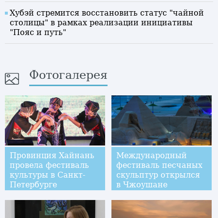
Хубэй стремится восстановить статус "чайной
столицы" в рамках реализации инициативы
"Пояс и путь"
Фотогалерея
Провинция Хайнань
Международный
провела фестиваль
фестиваль песчаных
культуры в Санкт-
скульптур открылся
Петербурге
в Чжоушане