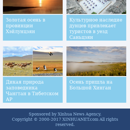
Золотая осень в
Культурное наследие
провинции
дунцев привлекает
Хэйлунцзян
туристов в уезд
Саньцзян
Дикая природа
Осень пришла на
заповедника
Большой Хинган
Чангтан в Тибетском
АР
Sponsored by Xinhua News Agency.
Copyright © 2000-2017 XINHUANET.com All rights
reserved.