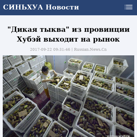
СИНЬХУА Новости
"Дикая тыква" из провинции
Хубэй выходит на рынок
2017-09-22 09:31:46丨
Russian.News.Cn
и