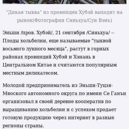
"Дикая тыква" из провинции Хубэй выходит на
рынок
(Фотографии Синьхуа/Сун Вэнь)
Эньши /пров. Хубэй/, 21 сентября /Синьхуа/ --
Плоды хольбелии, еще называемые "тыквой
восьмого лунного месяца", растут в горных
районах провинций Хубэй и Хэнань в
Центральном Китае и считаются популярным
местным деликатесом.
Молодой предприниматель из Эньши-Туцзя-
Мяоского автономного округа по имени Се Ганъи
организовал в своей деревне кооператив по
выращиванию хольбелии и с успехом продает
готовую продукцию через интернет в разные
регионы страны.