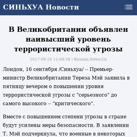
СИНЬХУА Новости
В Великобритании объявлен
наивысший уровень
террористической угрозы
2017-09-16 11:09:38丨
Russian.News.Cn
Лондон, 16 сентября /Синьхуа/ -- Премьер-
министр Великобритании Тереза Мэй заявила в
пятницу вечером о повышении уровня
террористической угрозы с "серьезного" до
самого высокого -- "критического".
Вместе с повышением степени угрозы в стране
будут усилены меры безопасности. В заявлении
Т. Мэй подчеркнула, что военные в некоторых
и