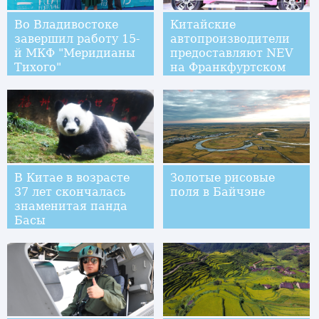
Во Владивостоке
Китайские
завершил работу 15-
автопроизводители
й МКФ "Меридианы
предоставляют NEV
Тихого"
на Франкфуртском
автосалоне
В Китае в возрасте
Золотые рисовые
37 лет скончалась
поля в Байчэне
знаменитая панда
Басы