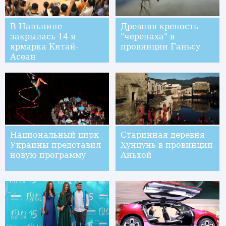
В Наньнине
Древняя крепость-
закрылась 14-я
"черепаха" в
ярмарка Китай-
провинции Ганьсу
Асеан
Национальный цирк
Старинная деревня
Украины представил
Хунцунь в провинции
новую программу
Аньхой