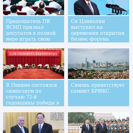
Председатель ПК
Си Цзиньпин
ВСНП призвал
выступил на
депутатов в полной
церемонии открытия
мере играть свою
бизнес-форума
роль
БРИКС в Сямэне
В Пекине состоялся
Сямэнь приветствует
симпозиум по
саммит БРИКС
случаю 72-й
годовщины победы в
Войне
сопротивления
китайского народа
японским
захватчикам