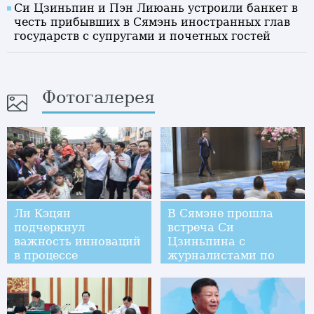
Си Цзиньпин и Пэн Лиюань устроили банкет в
честь прибывших в Сямэнь иностранных глав
государств с супругами и почетных гостей
Фотогалерея
Ли Кэцян
В Сямэне прошла
подчеркнул
встреча Си
важность инноваций
Цзиньпина с
в процессе
журналистами по
экономической
итогам саммита
модернизации
БРИКС