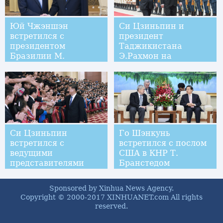
Юй Чжэншэн
Си Цзиньпин и
встретился с
президент
президентом
Таджикистана
Бразилии М.
Э.Рахмон на
Темером
переговорах в
Пекине
договорились об
установлении
всеобъемлющего
стратегического
партнерства
Си Цзиньпин
Го Шэнкунь
встретился с
встретился с послом
ведущими
США в КНР Т.
представителями
Бранстедом
массового спорта
Китая
Sponsored by Xinhua News Agency.
Copyright © 2000-2017 XINHUANET.com All rights
reserved.