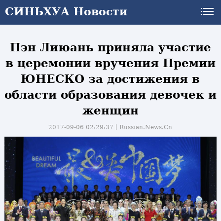
СИНЬХУА Новости
Пэн Лиюань приняла участие
в церемонии вручения Премии
ЮНЕСКО за достижения в
области образования девочек и
женщин
2017-09-06 02:29:37丨
Russian.News.Cn
и