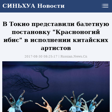
СИНЬХУА Новости
В Токио представили балетную
постановку "Красноногий
ибис" в исполнении китайских
артистов
2017-08-30 08:25:17丨
Russian.News.Cn
и