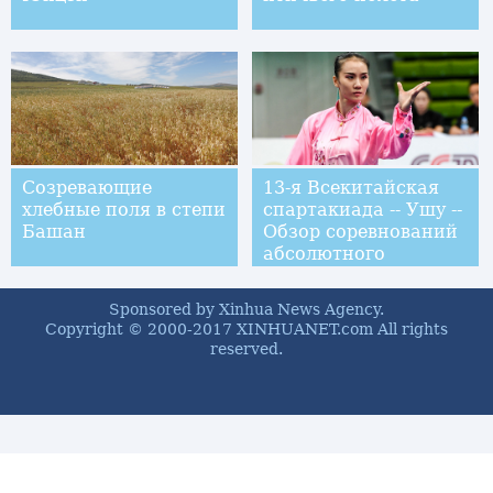
Созревающие
13-я Всекитайская
хлебные поля в степи
спартакиада -- Ушу --
Башан
Обзор соревнований
абсолютного
первенства в
дисциплинах
Sponsored by Xinhua News Agency.
"тайцзицюань" и
Copyright © 2000-2017 XINHUANET.com All rights
"тайцзицзянь" среди
reserved.
женщин