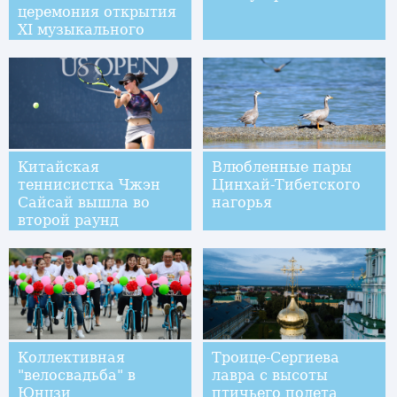
церемония открытия
XI музыкального
фестиваля "Шарк
тароналари"
Китайская
Влюбленные пары
теннисистка Чжэн
Цинхай-Тибетского
Сайсай вышла во
нагорья
второй раунд
Открытого
чемпионата США по
теннису 2017
Коллективная
Троице-Сергиева
"велосвадьба" в
лавра с высоты
Юнцзи
птичьего полета