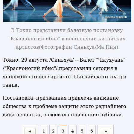
В Токио представили балетную постановку
"Красноногий ибис" в исполнении китайских
артистов
(Фотографии Синьхуа/Ма Пин)
Токио, 29 августа /Синьхуа/ -- Балет "Чжухуань"
/"Красноногий ибис"/ представили сегодня в
японской столице артисты Шанхайского театра
танца.
Постановка, призванная привлечь внимание
общества к проблеме защиты этого редчайшего
вида пернатых, завоевала признание публики.
1
2
3
4
5
6