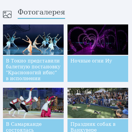
Фотогалерея
В Токио представили
Ночные огни Иу
балетную постановку
"Красноногий ибис"
в исполнении
китайских артистов
В Самарканде
Праздник собак в
состоялась
Ванкувере