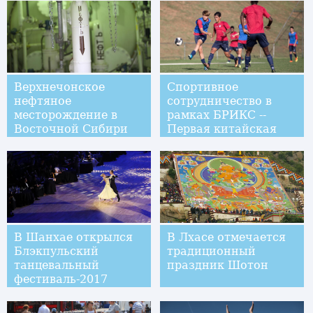
Верхнечонское
Спортивное
нефтяное
сотрудничество в
месторождение в
рамках БРИКС --
Восточной Сибири
Первая китайская
заграничная
тренировочная база
для молодежных
футболистов
В Шанхае открылся
В Лхасе отмечается
Блэкпульский
традиционный
танцевальный
праздник Шотон
фестиваль-2017