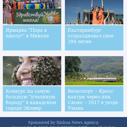
Ярмарка "Пора в
Екатеринбург
школу!" в Минске
отпраздновал свое
294-летие
Конкурс на самую
Велоспорт -- Кросс-
большую "пчелиную
кантри через пик
бороду" в канадском
Сяояо -- 2017 в уезде
городе Эйлмер
Уюань
Sponsored by Xinhua News Agency.