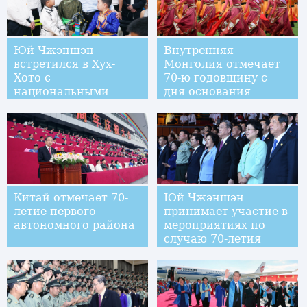
Юй Чжэншэн
Внутренняя
встретился в Хух-
Монголия отмечает
Хото с
70-ю годовщину с
национальными
дня основания
кадрами Внутренней
Монголии
Китай отмечает 70-
Юй Чжэншэн
летие первого
принимает участие в
автономного района
мероприятиях по
случаю 70-летия
создания
автономного района
Внутренняя
Монголия в Хух-Хото