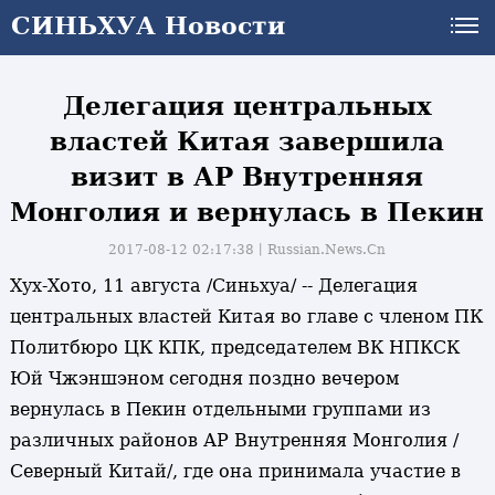
СИНЬХУА Новости
Делегация центральных
властей Китая завершила
визит в АР Внутренняя
Монголия и вернулась в Пекин
2017-08-12 02:17:38丨
Russian.News.Cn
Хух-Хото, 11 августа /Синьхуа/ -- Делегация
центральных властей Китая во главе с членом ПК
Политбюро ЦК КПК, председателем ВК НПКСК
Юй Чжэншэном сегодня поздно вечером
вернулась в Пекин отдельными группами из
различных районов АР Внутренняя Монголия /
Северный Китай/, где она принимала участие в
и