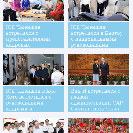
Юй Чжэншэн
Юй Чжэншэн
встретился с
встретился в Баотоу
представителями
с национальными
кадровых
руководящими
работников и
кадрами
жителей аймака
Хинган
Юй Чжэншэн в Хух-
Ван И встретился с
Хото встретился с
главой
руководящими
администрации САР
кадрами и
Сянган Линь-Чжэн
представителями
Юээ
общественности всех
этнических групп