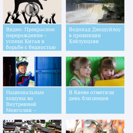
Видео: Прекрасное
Водопад Дяошуйлоу
перерождение –
в провинции
успехи Китая в
Хэйлунцзян
борьбе с бедностью
Национальные
В Киеве отметили
хошуны во
день близнецов
Внутренней
Монголии --
настоящее и
будущее