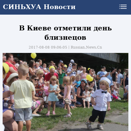
СИНЬХУА Новости
В Киеве отметили день
близнецов
2017-08-08 09:06:05丨
Russian.News.Cn
и