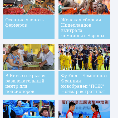
Осенние хлопоты
Женская сборная
фермеров
Нидерландов
выиграла
чемпионат Европы
по футболу
В Киеве открылся
Футбол -- Чемпионат
развлекательный
Франции:
центр для
новобранец "ПСЖ"
пенсионеров
Неймар встретился
с фанатами на
стадионе "Парк де
Пренс"