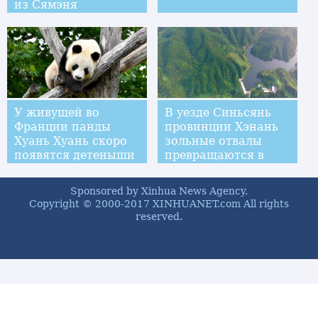
из Сямэня
У живущей во
В уезде Синьсянь
Франции панды
провинции Хэнань
Хуань Хуань скоро
зольные отвалы
появятся детеныши
превращаются в
зеленые леса
Sponsored by Xinhua News Agency.
Copyright © 2000-2017 XINHUANET.com All rights
reserved.