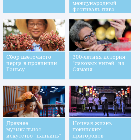
международный
фестиваль пива
Сбор цветочного
300-летняя история
перца в провинции
"лаковых нитей" из
Ганьсу
Сямэня
Древнее
Ночная жизнь
музыкальное
пекинских
искусство "наньинь"
пригородов