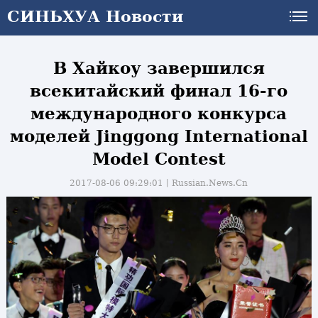
СИНЬХУА Новости
В Хайкоу завершился
всекитайский финал 16-го
международного конкурса
моделей Jinggong International
Model Contest
2017-08-06 09:29:01丨
Russian.News.Cn
и