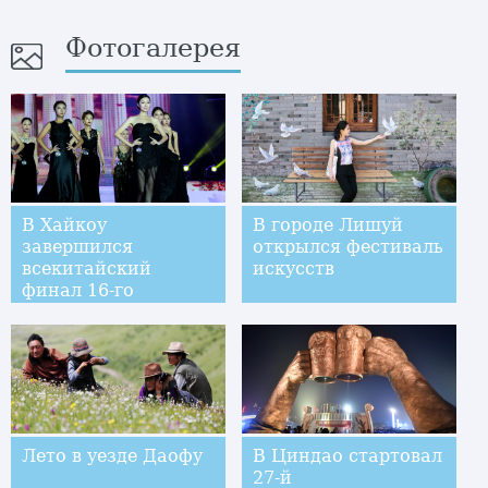
Фотогалерея
В Хайкоу
В городе Лишуй
завершился
открылся фестиваль
всекитайский
искусств
финал 16-го
международного
конкурса моделей
Jinggong
International Model
Contest
Лето в уезде Даофу
В Циндао стартовал
27-й