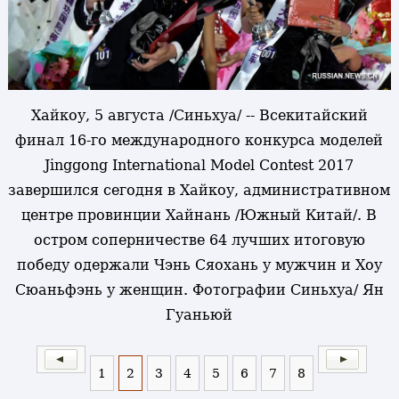
Хайкоу, 5 августа /Синьхуа/ -- Всекитайский
финал 16-го международного конкурса моделей
Jinggong International Model Contest 2017
завершился сегодня в Хайкоу, административном
центре провинции Хайнань /Южный Китай/. В
остром соперничестве 64 лучших итоговую
победу одержали Чэнь Сяохань у мужчин и Хоу
Сюаньфэнь у женщин. Фотографии Синьхуа/ Ян
Гуаньюй
1
2
3
4
5
6
7
8