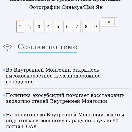
Фотографии Синьхуа/Цай Ян
1
2
3
4
5
6
7
8
9
Ссылки по теме
Во Внутренней Монголии открылось
высокоскоростное железнодорожное
сообщение
Политика экосубсидий помогает восстановить
экологию степей Внутренней Монголии
На полигоне во Внутренней Монголии ведется
подготовка к военному параду по случаю 90-
летия НОАК