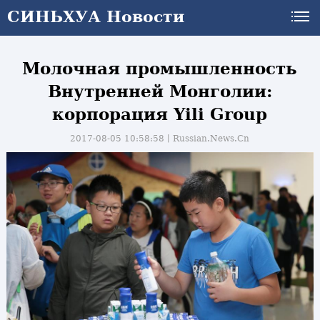
СИНЬХУА Новости
Молочная промышленность
Внутренней Монголии:
корпорация Yili Group
2017-08-05 10:58:58丨
Russian.News.Cn
и