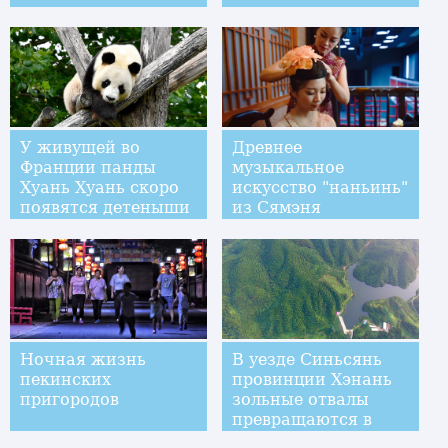
У живущей во
Древнее
Франции панды
музыкальное
Хуань Хуань скоро
искусство "наньинь"
появятся детеныши
из Сямэня
Ночная жизнь
В уезде Синьсянь
пекинских
провинции Хэнань
пригородов
зольные отвалы
превращаются в
зеленые леса