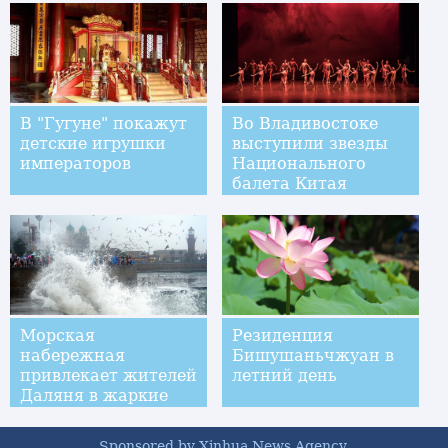
В "Гугуне" покажут
Во Владивостоке
детские игрушки
выступили звезды
императоров
Национального
балета Китая
Морская
Резиденция
набережная
Бишушаньчжуан в
привлекает жителей
летний день
Даляня в жаркие
дни
Sponsored by Xinhua News Agency.