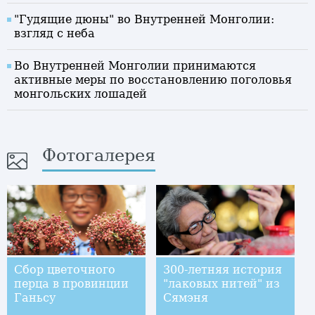
"Гудящие дюны" во Внутренней Монголии:
взгляд с неба
Во Внутренней Монголии принимаются
активные меры по восстановлению поголовья
монгольских лошадей
Фотогалерея
Сбор цветочного
300-летняя история
перца в провинции
"лаковых нитей" из
Ганьсу
Сямэня