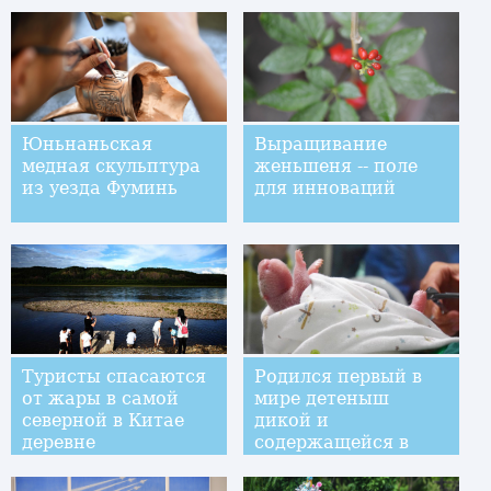
разведки" проходит
под Новосибирском
Юньнаньская
Выращивание
медная скульптура
женьшеня -- поле
из уезда Фуминь
для инноваций
Туристы спасаются
Родился первый в
от жары в самой
мире детеныш
северной в Китае
дикой и
деревне
содержащейся в
неволе панд