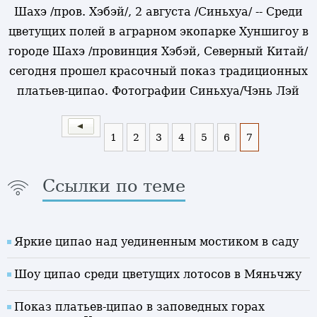
Шахэ /пров. Хэбэй/, 2 августа /Синьхуа/ -- Среди
цветущих полей в аграрном экопарке Хуншигоу в
городе Шахэ /провинция Хэбэй, Северный Китай/
сегодня прошел красочный показ традиционных
платьев-ципао. Фотографии Синьхуа/Чэнь Лэй
1
2
3
4
5
6
7
Ссылки по теме
Яркие ципао над уединенным мостиком в саду
Шоу ципао среди цветущих лотосов в Мяньчжу
Показ платьев-ципао в заповедных горах