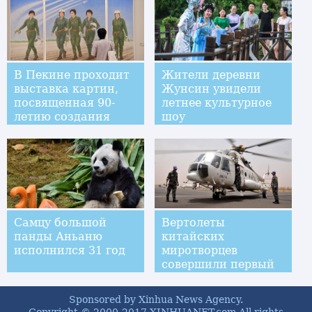
В Пекине проходит
Жители деревни
выставка картин,
Жунсин увидели
посвященная 90-
летнее культурное
летию создания
шоу
НОАК
Самцу большой
Вертолеты
панды Аньаню
китайских
исполнился 31 год
миротворцев
совершили первый
полет в Судане
Sponsored by Xinhua News Agency.
Copyright © 2000-2017 XINHUANET.com All rights