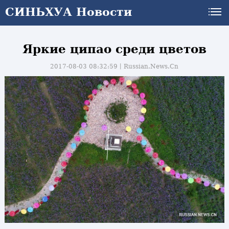
СИНЬХУА Новости
Яркие ципао среди цветов
2017-08-03 08:32:59丨
Russian.News.Cn
и