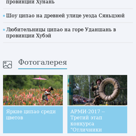
провинции Хунань
Шоу ципао на древней улице уезда Сяньцзюй
Любительницы ципао на горе Уданшань в
провинции Хубэй
Фотогалерея
Яркие ципао среди
АРМИ-2017 --
цветов
Третий этап
конкурса
"Отличники
войсковой