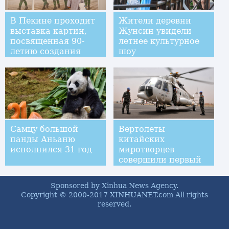
В Пекине проходит
Жители деревни
выставка картин,
Жунсин увидели
посвященная 90-
летнее культурное
летию создания
шоу
НОАК
Самцу большой
Вертолеты
панды Аньаню
китайских
исполнился 31 год
миротворцев
совершили первый
полет в Судане
Sponsored by Xinhua News Agency.
Copyright © 2000-2017 XINHUANET.com All rights
reserved.