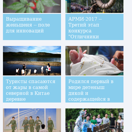
Выращивание
АРМИ-2017 --
женьшеня -- поле
Третий этап
для инноваций
конкурса
"Отличники
войсковой
разведки" проходит
под Новосибирском
Туристы спасаются
Родился первый в
от жары в самой
мире детеныш
северной в Китае
дикой и
деревне
содержащейся в
неволе панд