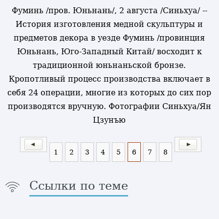
Фуминь /пров. Юньнань/, 2 августа /Синьхуа/ --
История изготовления медной скульптуры и
предметов декора в уезде Фуминь /провинция
Юньнань, Юго-Западный Китай/ восходит к
традиционной юньнаньской бронзе.
Кропотливый процесс производства включает в
себя 24 операции, многие из которых до сих пор
производятся вручную. Фотографии Синьхуа/Ян
Цзунъю
1
2
3
4
5
6
7
8
Ссылки по теме