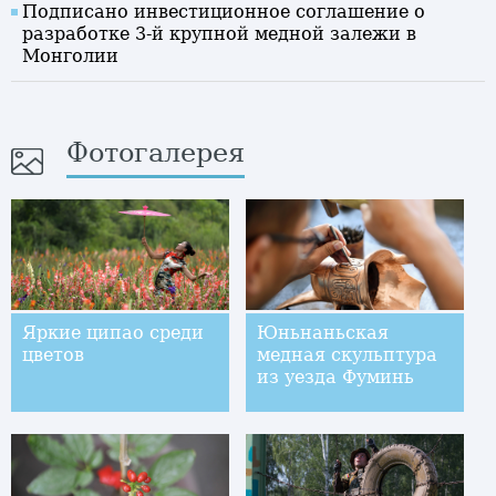
Подписано инвестиционное соглашение о
разработке 3-й крупной медной залежи в
Монголии
Фотогалерея
Яркие ципао среди
Юньнаньская
цветов
медная скульптура
из уезда Фуминь