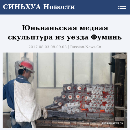
СИНЬХУА Новости
Юньнаньская медная
скульптура из уезда Фуминь
2017-08-03 08:09:03丨
Russian.News.Cn
и