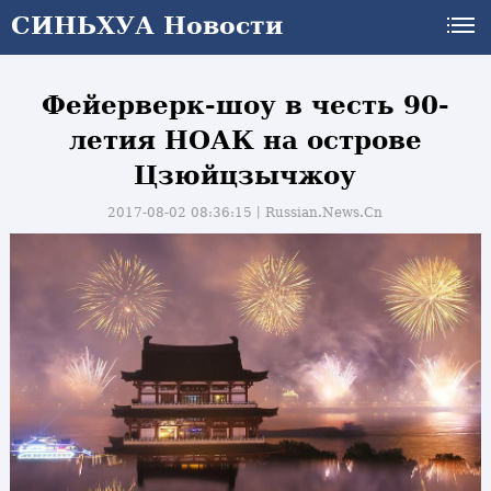
СИНЬХУА Новости
Фейерверк-шоу в честь 90-
летия НОАК на острове
Цзюйцзычжоу
2017-08-02 08:36:15丨
Russian.News.Cn
и