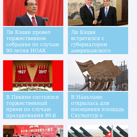
Ли Кэцян провел
Ли Кэцян
торжественное
встретился с
собрание по случаю
губернатором
90-летия НОАК
американского
штата Мичиган
Р.Снайдером
В Пекине состоялся
В Наньчане
торжественный
открылась для
прием по случаю
посещения площадь
празднования 90-й
Скульптур о
годовщины НОАК
создании армии