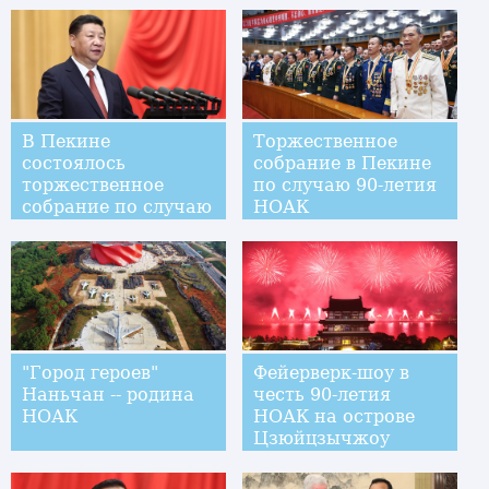
В Пекине
Торжественное
состоялось
собрание в Пекине
торжественное
по случаю 90-летия
собрание по случаю
НОАК
90-летия НОАК
"Город героев"
Фейерверк-шоу в
Наньчан -- родина
честь 90-летия
НОАК
НОАК на острове
Цзюйцзычжоу