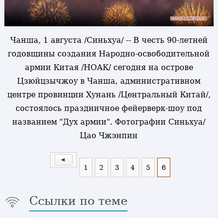
Чанша, 1 августа /Синьхуа/ -- В честь 90-летней
годовщины создания Народно-освободительной
армии Китая /НОАК/ сегодня на острове
Цзюйцзычжоу в Чанша, административном
центре провинции Хунань /Центральный Китай/,
состоялось праздничное фейерверк-шоу под
названием "Дух армии". Фотографии Синьхуа/
Цао Чжэнпин
1
2
3
4
5
6
Ссылки по теме