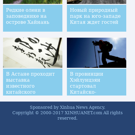
Редкие олени в
Новый природный
заповеднике на
парк на юго-западе
острове Хайнань
Китая ждет гостей
В Астане проходит
В провинции
выставка
Хэйлунцзян
известного
стартовал
китайского
Китайско-
художника Ли
российский
Сяньшэна
семейный поход
Sponsored by Xinhua News Agency.
через Большой и
Copyright © 2000-2017 XINHUANET.com All rights
Малый Хинган --
reserved.
2017