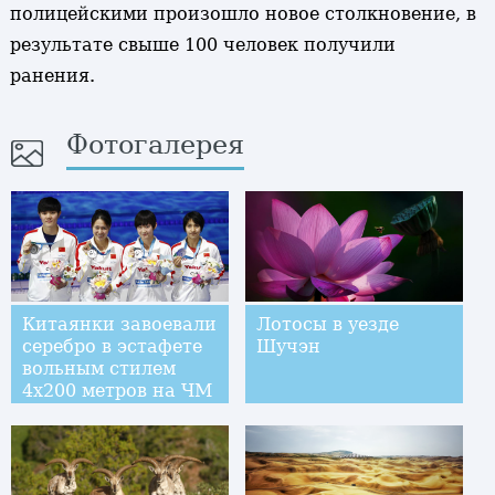
полицейскими произошло новое столкновение, в
результате свыше 100 человек получили
ранения.
Фотогалерея
Китаянки завоевали
Лотосы в уезде
серебро в эстафете
Шучэн
вольным стилем
4х200 метров на ЧМ
по водным видам
спорта