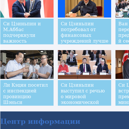
Си Цзиньпин и
Си Цзиньпин
Ван
М.Аббас
потребовал от
пер
подчеркнули
финансовых
пред
важность
учреждений лучше
й с
продвижения
обслуживать
Мир
всеобъемлющего
реальный сектор
Лай
развития
экономики
китайско-
палестинской
дружбы и
сотрудничества
Ли Кэцян посетил
Си Цзиньпин
Си 
с инспекцией
выступил с речью
встр
провинцию
о мировой
пре
Шэньси
экономической
мин
ситуации на
Син
саммите G20 в
Сие
Гамбурге
Центр информации