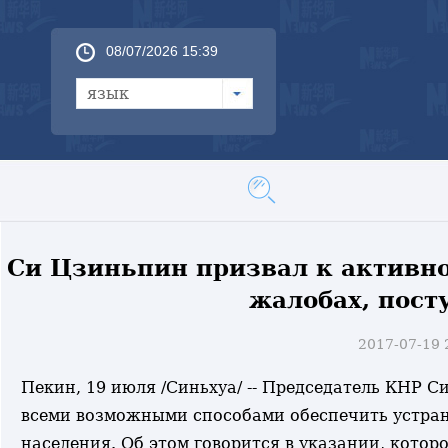
08/07/2026 15:39
язык
Си Цзиньпин призвал к активн
жалобах, пост
2017-07-19
Пекин, 19 июля /Синьхуа/ -- Председатель КНР 
всеми возможными способами обеспечить устран
населения. Об этом говорится в указании, которо