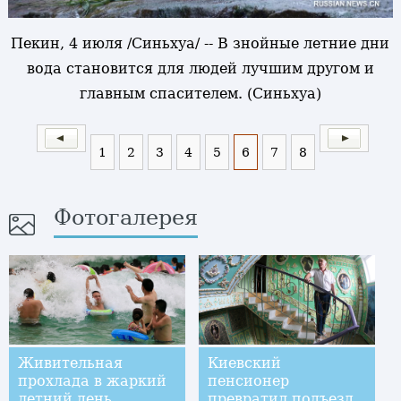
Пекин, 4 июля /Синьхуа/ -- В знойные летние дни
вода становится для людей лучшим другом и
главным спасителем. (Синьхуа)
1
2
3
4
5
6
7
8
Фотогалерея
Живительная
Киевский
прохлада в жаркий
пенсионер
летний день
превратил подъезд