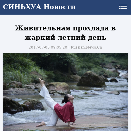
СИНЬХУА Новости
Живительная прохлада в
жаркий летний день
2017-07-05 09:05:20丨
Russian.News.Cn
и