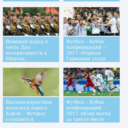
Военный парад в
Футбол -- Кубок
честь Дня
конфедераций --
независимости в
2017: сборная
Минске
Германии стала
чемпионом турнира
Высокоскоростная
Футбол -- Кубок
железная дорога
конфедераций --
Хэфэй -- Фучжоу
2017: обзор матча
становится
за третье место
"золотым