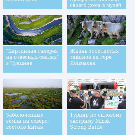
своего дома в музей
"Картинная галерея
Жизнь золотистых
на отвесных скалах"
такинов на горе
в Чунцине
Яоцзылян
Заболоченные
Турнир по силовому
земли на северо-
экстриму Minsk
востоке Китая
Strong Battle