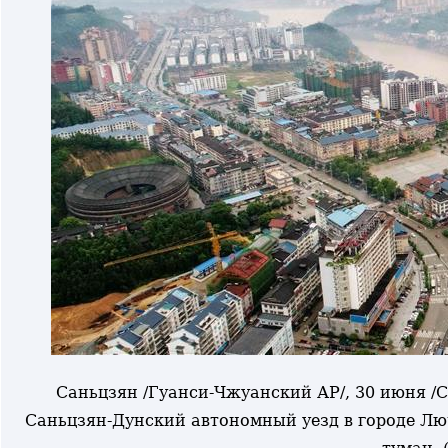
Саньцзян /Гуанси-Чжуанский АР/, 30 июня /
Саньцзян-Дунский автономный уезд в городе Л