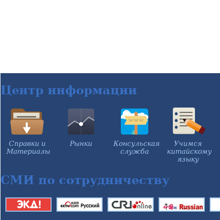
Центр информации
Справки и
Рынки
Консульская
Учимся
Материалы
служба
китайскому
языку
СМИ по сотрудничеству