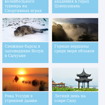
волейбольного
академия в горах
турнира на
Цзюхуашань
Спортивных играх
БРИКС россиянки
обыграли соперниц
из ЮАР со счетом
3:0
Снежные барсы в
Горные вершины
заповеднике Волун
среди моря облаков
в Сычуане
Река Уссури в
Летний день на
утренней дымке
озере Сиху