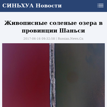
СИНЬХУА Новости
Живописные соленые озера в
провинции Шаньси
2017-06-16 09:32:58丨
Russian.News.Cn
и