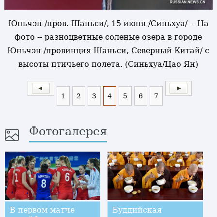
Юньчэн /пров. Шаньси/, 15 июня /Синьхуа/ -- На
фото -- разноцветные соленые озера в городе
Юньчэн /провинция Шаньси, Северный Китай/ с
высоты птичьего полета. (Синьхуа/Цао Ян)
1
2
3
4
5
6
7
Фотогалерея
В первом матче
Буддийская