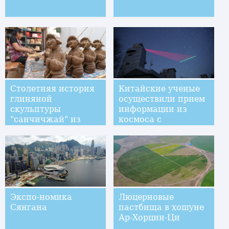
Столетняя история
Китайские ученые
глиняной
осуществили прием
скульптуры
информации из
"санчичжай" из
космоса с
провинции Хэбэй
использованием
"запутанных"
фотонов
Экспо-номика
Люцерновые
Сянгана
пастбища в хошуне
Ар-Хорцин-Ци